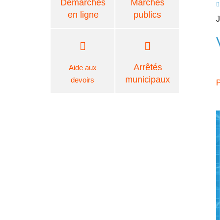
Démarches
Marchés
en ligne
publics
J
Arrêtés
Aide aux
municipaux
devoirs
P