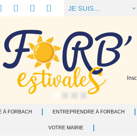
acebook
Météo
Numéros
Liens
utiles
utiles
E À FORBACH
ENTREPRENDRE À FORBACH
VOTRE MAIRIE