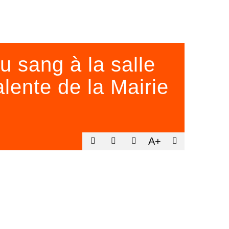
u sang à la salle
lente de la Mairie
A+