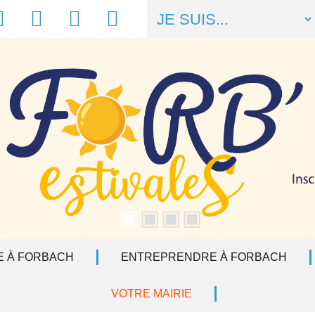
acebook
Météo
Numéros
Liens
utiles
utiles
E À FORBACH
ENTREPRENDRE À FORBACH
VOTRE MAIRIE