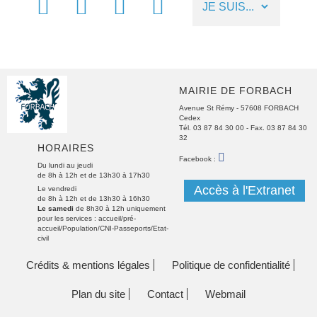
FACEBOOK
MÉTÉO
NUMÉROS
LIENS
UTILES
UTILES
MAIRIE DE FORBACH
Avenue St Rémy - 57608 FORBACH
Cedex
Tél. 03 87 84 30 00
- Fax. 03 87 84 30
32
HORAIRES
FACEBOOK
Facebook :
Du lundi au jeudi
de 8h à 12h et de 13h30 à 17h30
Accès à l'Extranet
Le vendredi
de 8h à 12h et de 13h30 à 16h30
Le samedi
de 8h30 à 12h uniquement
pour les services : accueil/pré-
accueil/Population/CNI-Passeports/Etat-
civil
Crédits & mentions légales
Politique de confidentialité
Plan du site
Contact
Webmail