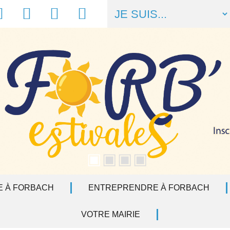
acebook
Météo
Numéros
Liens
utiles
utiles
E À FORBACH
ENTREPRENDRE À FORBACH
VOTRE MAIRIE