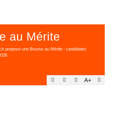
e au Mérite
ach propose une Bourse au Mérite : candidatez
2026
A+