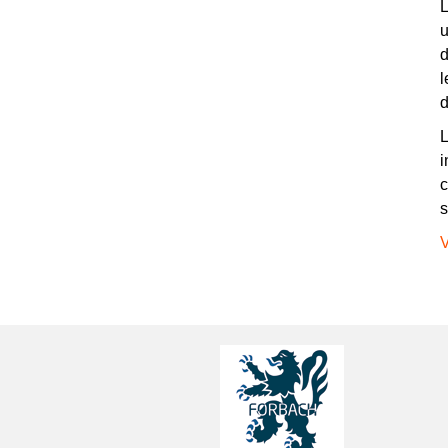
L
u
d
l
d
L
i
c
s
V