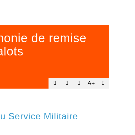
onie de remise
alots
A+
 Service Militaire