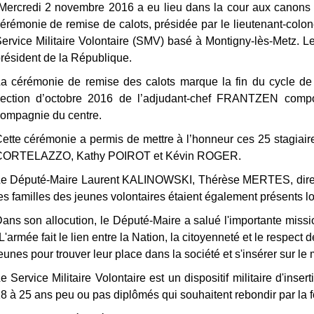
ercredi 2 novembre 2016 a eu lieu dans la cour aux canons
érémonie de remise de calots, présidée par le lieutenant-co
ervice Militaire Volontaire (SMV) basé à Montigny-lès-Metz. Le
résident de la République.
a cérémonie de remise des calots marque la fin du cycle de fo
ection d’octobre 2016 de l’adjudant-chef FRANTZEN compo
ompagnie du centre.
ette cérémonie a permis de mettre à l’honneur ces 25 stagiaires
CORTELAZZO, Kathy POIROT et Kévin ROGER.
e Député-Maire Laurent KALINOWSKI, Thérèse MERTES, directr
es familles des jeunes volontaires étaient également présents l
ans son allocution, le Député-Maire a salué l'importante missio
L'armée fait le lien entre la Nation, la citoyenneté et le respect
eunes pour trouver leur place dans la société et s'insérer sur le 
e Service Militaire Volontaire est un dispositif militaire d'inse
8 à 25 ans peu ou pas diplômés qui souhaitent rebondir par la f