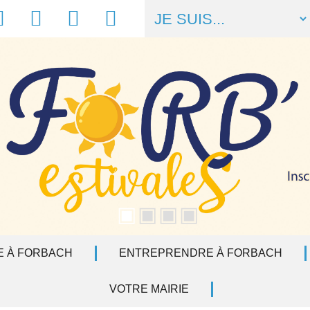
acebook
Météo
Numéros
Liens
utiles
utiles
E À FORBACH
ENTREPRENDRE À FORBACH
VOTRE MAIRIE